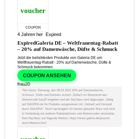
voucher
COUPON
4 Jahren her
Expired
Expired
Galeria DE – Weltfrauentag-Rabatt
– 20% auf Damenwäsche, Düfte & Schmuck
Jetzt die beliebtesten Produkte von Galeria DE um
Weltfrauentag-Rabatt - 20% auf Damenwäsche, Düfte &
Schmuck bekommen.
COUPON ANSEHEN
frau20
*Nur heute, Dienstag, den 08.03.2022 20% auf Damenwäsche,
Schmuck, Düfte und Duftsets sichern. Einfach im Warenkorb den
Aktionscode frau20 eingeben und der Nachlass wird abgezogen. Gültig
auf GALERIA.de für Produkte ausgewiesen mit „Verkauf und Versand
durch GALERIA“. Nicht nachträglich für bereits gekaufte Ware und nicht
in Verbindung mit anderen Rabattaktionen und Aktionscodes einsetzbar.
Kein Nachlass auf folgende Marken: https://www.galeria.de/prozent-
ausschluesse.html