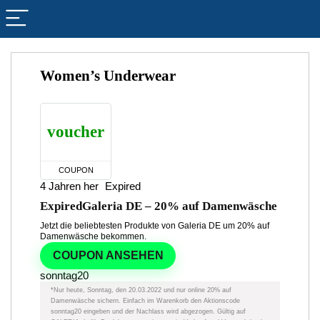
Women’s Underwear
voucher
COUPON
4 Jahren her
Expired
Expired
Galeria DE – 20% auf Damenwäsche
Jetzt die beliebtesten Produkte von Galeria DE um 20% auf
Damenwäsche bekommen.
COUPON ANSEHEN
sonntag20
*Nur heute, Sonntag, den 20.03.2022 und nur online 20% auf
Damenwäsche sichern. Einfach im Warenkorb den Aktionscode
sonntag20 eingeben und der Nachlass wird abgezogen. Gültig auf