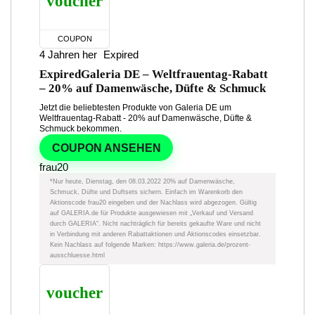
voucher
COUPON
4 Jahren her
Expired
Expired
Galeria DE – Weltfrauentag-Rabatt
– 20% auf Damenwäsche, Düfte & Schmuck
Jetzt die beliebtesten Produkte von Galeria DE um
Weltfrauentag-Rabatt - 20% auf Damenwäsche, Düfte &
Schmuck bekommen.
COUPON ANSEHEN
frau20
*Nur heute, Dienstag, den 08.03.2022 20% auf Damenwäsche,
Schmuck, Düfte und Duftsets sichern. Einfach im Warenkorb den
Aktionscode frau20 eingeben und der Nachlass wird abgezogen. Gültig
auf GALERIA.de für Produkte ausgewiesen mit „Verkauf und Versand
durch GALERIA“. Nicht nachträglich für bereits gekaufte Ware und nicht
in Verbindung mit anderen Rabattaktionen und Aktionscodes einsetzbar.
Kein Nachlass auf folgende Marken: https://www.galeria.de/prozent-
ausschluesse.html
voucher