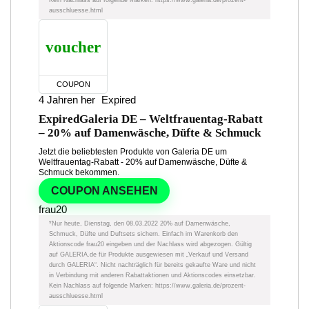
ausschluesse.html
voucher
COUPON
4 Jahren her
Expired
Expired
Galeria DE – Weltfrauentag-Rabatt
– 20% auf Damenwäsche, Düfte & Schmuck
Jetzt die beliebtesten Produkte von Galeria DE um
Weltfrauentag-Rabatt - 20% auf Damenwäsche, Düfte &
Schmuck bekommen.
COUPON ANSEHEN
frau20
*Nur heute, Dienstag, den 08.03.2022 20% auf Damenwäsche,
Schmuck, Düfte und Duftsets sichern. Einfach im Warenkorb den
Aktionscode frau20 eingeben und der Nachlass wird abgezogen. Gültig
auf GALERIA.de für Produkte ausgewiesen mit „Verkauf und Versand
durch GALERIA“. Nicht nachträglich für bereits gekaufte Ware und nicht
in Verbindung mit anderen Rabattaktionen und Aktionscodes einsetzbar.
Kein Nachlass auf folgende Marken: https://www.galeria.de/prozent-
ausschluesse.html