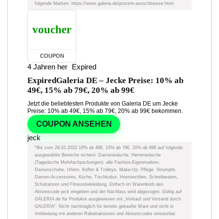
folgende Marken: https://www.galeria.de/prozent-ausschluesse.html
voucher
COUPON
4 Jahren her
Expired
Expired
Galeria DE – Jecke Preise: 10% ab
49€, 15% ab 79€, 20% ab 99€
Jetzt die beliebtesten Produkte von Galeria DE um Jecke
Preise: 10% ab 49€, 15% ab 79€, 20% ab 99€ bekommen.
COUPON ANSEHEN
jeck
*Bis zum 28.02.2022 10% ab 49€, 15% ab 79€, 20% ab 99€ auf folgende
ausgewählte Bereiche sichern: Damenwäsche, Herrenwäsche
(Tagwäsche Mehrfachpackungen), alle Fashion-Eigenmarken,
Damenschuhe, Uhren, Koffer & Trolleys, Make-Up, Pflege, Strümpfe,
Damen-Accessoires, Küche, Tischkultur, Heimtextilien, Schreibwaren,
Schulranzen und Fitnessbekleidung. Einfach im Warenkorb den
Aktionscode jeck eingeben und der Nachlass wird abgezogen. Gültig auf
GALERIA.de für Produkte ausgewiesen mit „Verkauf und Versand durch
GALERIA“. Nicht nachträglich für bereits gekaufte Ware und nicht in
Verbindung mit anderen Rabattaktionen und Aktionscodes einsetzbar.