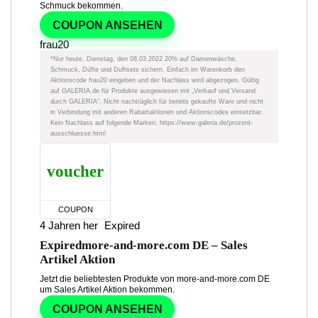
Schmuck bekommen.
COUPON ANSEHEN
frau20
*Nur heute, Dienstag, den 08.03.2022 20% auf Damenwäsche,
Schmuck, Düfte und Duftsets sichern. Einfach im Warenkorb den
Aktionscode frau20 eingeben und der Nachlass wird abgezogen. Gültig
auf GALERIA.de für Produkte ausgewiesen mit „Verkauf und Versand
durch GALERIA“. Nicht nachträglich für bereits gekaufte Ware und nicht
in Verbindung mit anderen Rabattaktionen und Aktionscodes einsetzbar.
Kein Nachlass auf folgende Marken: https://www.galeria.de/prozent-
ausschluesse.html
voucher
COUPON
4 Jahren her
Expired
Expired
more-and-more.com DE – Sales
Artikel Aktion
Jetzt die beliebtesten Produkte von more-and-more.com DE
um Sales Artikel Aktion bekommen.
COUPON ANSEHEN