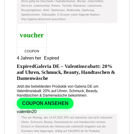
Nicht gültig für Geschenk-/ Guthabenkarten, Bücher, Zeitschriften,
Services, Lebensmittel, Reisen, Technik, Matratzen, Lattenroste,
Boxspringbetten, Wein, Spirituosen, Multimedia, Spielzeug,
Spielekonsolen, Videospiele, E-Scooter sowie folgende Marken:
http://galeria.de/prozent-ausschluss.
voucher
COUPON
4 Jahren her
Expired
Expired
Galeria DE – Valentinsrabatt: 20%
auf Uhren, Schmuck, Beauty, Handtaschen &
Damenwäsche
Jetzt die beliebtesten Produkte von Galeria DE um
Valentinsrabatt: 20% auf Uhren, Schmuck, Beauty,
Handtaschen & Damenwäsche bekommen.
COUPON ANSEHEN
valentin20
*Nur am Montag, den 14.02.2022 20% auf reduzierte und nicht reduzierte
Uhren, Schmuck, Beauty, Damenwäsche und Handtaschen sichern.
Einfach im Warenkorb den Aktionscode valentin20 eingeben und der
Nachlass wird abgezogen. Gültig auf GALERIA.de für Produkte