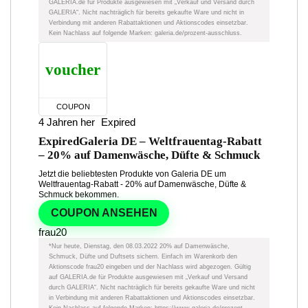
GALERIA.de für Produkte ausgewiesen mit „Verkauf und Versand durch
GALERIA“. Nicht nachträglich für bereits gekaufte Ware und nicht in
Verbindung mit anderen Rabattaktionen und Aktionscodes einsetzbar.
Kein Nachlass auf folgende Marken: galeria.de/prozent-ausschluss.
voucher
COUPON
4 Jahren her
Expired
Expired
Galeria DE – Weltfrauentag-Rabatt
– 20% auf Damenwäsche, Düfte & Schmuck
Jetzt die beliebtesten Produkte von Galeria DE um
Weltfrauentag-Rabatt - 20% auf Damenwäsche, Düfte &
Schmuck bekommen.
COUPON ANSEHEN
frau20
*Nur heute, Dienstag, den 08.03.2022 20% auf Damenwäsche,
Schmuck, Düfte und Duftsets sichern. Einfach im Warenkorb den
Aktionscode frau20 eingeben und der Nachlass wird abgezogen. Gültig
auf GALERIA.de für Produkte ausgewiesen mit „Verkauf und Versand
durch GALERIA“. Nicht nachträglich für bereits gekaufte Ware und nicht
in Verbindung mit anderen Rabattaktionen und Aktionscodes einsetzbar.
Kein Nachlass auf folgende Marken: https://www.galeria.de/prozent-