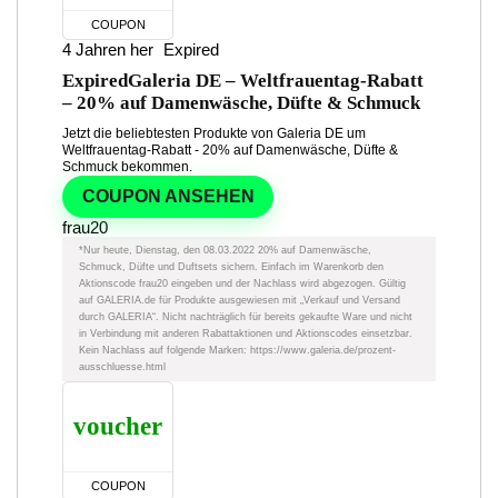
COUPON
4 Jahren her
Expired
Expired
Galeria DE – Weltfrauentag-Rabatt
– 20% auf Damenwäsche, Düfte & Schmuck
Jetzt die beliebtesten Produkte von Galeria DE um
Weltfrauentag-Rabatt - 20% auf Damenwäsche, Düfte &
Schmuck bekommen.
COUPON ANSEHEN
frau20
*Nur heute, Dienstag, den 08.03.2022 20% auf Damenwäsche,
Schmuck, Düfte und Duftsets sichern. Einfach im Warenkorb den
Aktionscode frau20 eingeben und der Nachlass wird abgezogen. Gültig
auf GALERIA.de für Produkte ausgewiesen mit „Verkauf und Versand
durch GALERIA“. Nicht nachträglich für bereits gekaufte Ware und nicht
in Verbindung mit anderen Rabattaktionen und Aktionscodes einsetzbar.
Kein Nachlass auf folgende Marken: https://www.galeria.de/prozent-
ausschluesse.html
voucher
COUPON