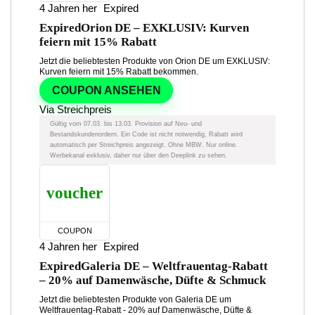
4 Jahren her
Expired
Expired
Orion DE – EXKLUSIV: Kurven
feiern mit 15% Rabatt
Jetzt die beliebtesten Produkte von Orion DE um EXKLUSIV:
Kurven feiern mit 15% Rabatt bekommen.
COUPON ANSEHEN
Via Streichpreis
Gültig vom 07.03. bis 13.03. Provision auf Neu- und
Bestandskundenordern. Ein Code ist nicht notwendig, Rabatt wird
automatisch per Streichpreis angezeigt. Ohne MBW. Nur online.
Werbekanal exklusiv, daher nur über den Deeplink zu sehen.
voucher
COUPON
4 Jahren her
Expired
Expired
Galeria DE – Weltfrauentag-Rabatt
– 20% auf Damenwäsche, Düfte & Schmuck
Jetzt die beliebtesten Produkte von Galeria DE um
Weltfrauentag-Rabatt - 20% auf Damenwäsche, Düfte &