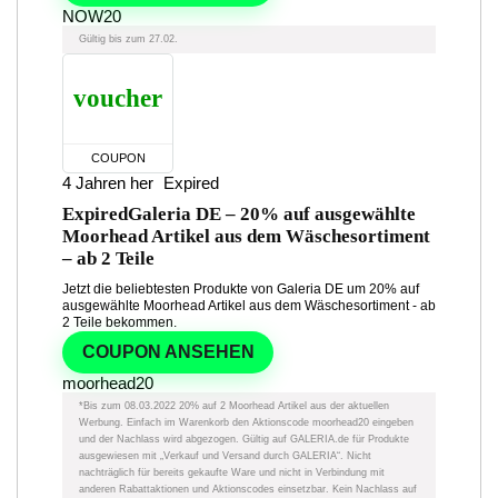
NOW20
Gültig bis zum 27.02.
voucher
COUPON
4 Jahren her
Expired
Expired
Galeria DE – 20% auf ausgewählte
Moorhead Artikel aus dem Wäschesortiment
– ab 2 Teile
Jetzt die beliebtesten Produkte von Galeria DE um 20% auf
ausgewählte Moorhead Artikel aus dem Wäschesortiment - ab
2 Teile bekommen.
COUPON ANSEHEN
moorhead20
*Bis zum 08.03.2022 20% auf 2 Moorhead Artikel aus der aktuellen
Werbung. Einfach im Warenkorb den Aktionscode moorhead20 eingeben
und der Nachlass wird abgezogen. Gültig auf GALERIA.de für Produkte
ausgewiesen mit „Verkauf und Versand durch GALERIA“. Nicht
nachträglich für bereits gekaufte Ware und nicht in Verbindung mit
anderen Rabattaktionen und Aktionscodes einsetzbar. Kein Nachlass auf