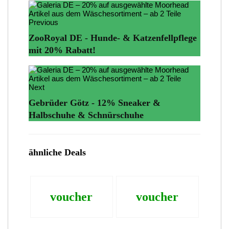
Previous
ZooRoyal DE - Hunde- & Katzenfellpflege
mit 20% Rabatt!
Next
Gebrüder Götz - 12% Sneaker &
Halbschuhe & Schnürschuhe
ähnliche Deals
voucher
voucher