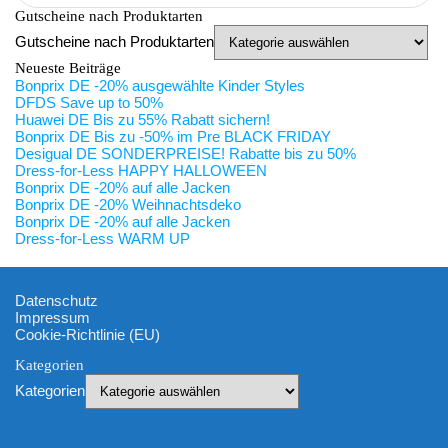
Gutscheine nach Produktarten
Gutscheine nach Produktarten
Neueste Beiträge
Bonprix DE -20% ausgewählte Kinder Styles
DFDS Save up to 50%
Huawei DE Bis zu 55% Rabatt sichern!
Bonprix DE Bis zu -50% im Pre BLACK FRIDAY
Desigual DE SONDERPREISE! Rabatte bis zu 50%
Dress-for-Less HAPPY HALLOWEEN
Bonprix DE -20% auf alle Jacken
Bonprix DE -20% Weihnachtsdeko
Bonprix DE -20% auf alle Jacken
Dress-for-Less WARM UP
Datenschutz
Impressum
Cookie-Richtlinie (EU)
Kategorien
Kategorien