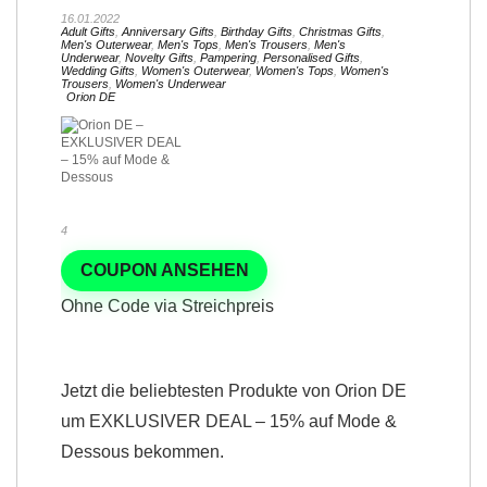
16.01.2022
Adult Gifts
,
Anniversary Gifts
,
Birthday Gifts
,
Christmas Gifts
,
Men's Outerwear
,
Men's Tops
,
Men's Trousers
,
Men's
Underwear
,
Novelty Gifts
,
Pampering
,
Personalised Gifts
,
Wedding Gifts
,
Women's Outerwear
,
Women's Tops
,
Women's
Trousers
,
Women's Underwear
Orion DE
4
COUPON ANSEHEN
Ohne Code via Streichpreis
Jetzt die beliebtesten Produkte von Orion DE
um EXKLUSIVER DEAL – 15% auf Mode &
Dessous bekommen.