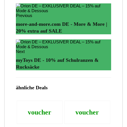
Previous
more-and-more.com DE - More & More |
20% extra auf SALE
Next
myToys DE - 10% auf Schulranzen &
Rucksäcke
ähnliche Deals
voucher
voucher