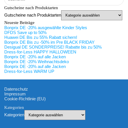
Gutscheine nach Produktarten
Gutscheine nach Produktarten
Neueste Beiträge
Bonprix DE -20% ausgewählte Kinder Styles
DFDS Save up to 50%
Huawei DE Bis zu 55% Rabatt sichern!
Bonprix DE Bis zu -50% im Pre BLACK FRIDAY
Desigual DE SONDERPREISE! Rabatte bis zu 50%
Dress-for-Less HAPPY HALLOWEEN
Bonprix DE -20% auf alle Jacken
Bonprix DE -20% Weihnachtsdeko
Bonprix DE -20% auf alle Jacken
Dress-for-Less WARM UP
Datenschutz
Impressum
Cookie-Richtlinie (EU)
Kategorien
Kategorien