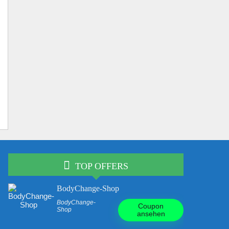
TOP OFFERS
BodyChange-Shop
BodyChange-
Coupon
Shop
ansehen