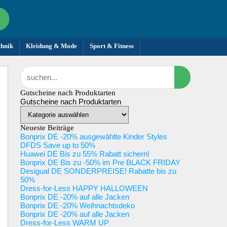
chnik
Kleidung & Mode
Sport & Fitness
Gutscheine nach Produktarten
Gutscheine nach Produktarten
Neueste Beiträge
Bonprix DE -20% ausgewählte Kinder Styles
DFDS Save up to 50%
Huawei DE Bis zu 55% Rabatt sichern!
Bonprix DE Bis zu -50% im Pre BLACK FRIDAY
Desigual DE SONDERPREISE! Rabatte bis zu
50%
Dress-for-Less HAPPY HALLOWEEN
Bonprix DE -20% auf alle Jacken
Bonprix DE -20% Weihnachtsdeko
Bonprix DE -20% auf alle Jacken
Dress-for-Less WARM UP