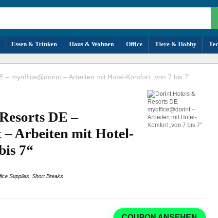
Essen & Trinken
Haus & Wohnen
Office
Tiere & Hobby
Te
E – myoffice@dorint – Arbeiten mit Hotel-Komfort „von 7 bis 7“
 Resorts DE –
– Arbeiten mit Hotel-
bis 7“
fice Supplies
,
Short Breaks
COUPON ANSEHEN