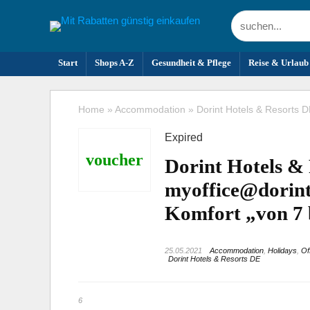
Start
Shops A-Z
Gesundheit & Pflege
Reise & Urlaub
Home
»
Accommodation
»
Dorint Hotels & Resorts D
Expired
voucher
Dorint Hotels &
myoffice@dorint 
Komfort „von 7 
25.05.2021
Accommodation
,
Holidays
,
Of
Dorint Hotels & Resorts DE
6