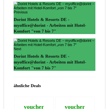
Previous
Dorint Hotels & Resorts DE -
myoffice@dorint - Arbeiten mit Hotel-
Komfort "von 7 bis 7"
Next
Dorint Hotels & Resorts DE -
myoffice@dorint - Arbeiten mit Hotel-
Komfort "von 7 bis 7"
ähnliche Deals
voucher
voucher