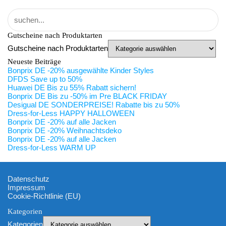
Gutscheine nach Produktarten
Gutscheine nach Produktarten
Neueste Beiträge
Bonprix DE -20% ausgewählte Kinder Styles
DFDS Save up to 50%
Huawei DE Bis zu 55% Rabatt sichern!
Bonprix DE Bis zu -50% im Pre BLACK FRIDAY
Desigual DE SONDERPREISE! Rabatte bis zu 50%
Dress-for-Less HAPPY HALLOWEEN
Bonprix DE -20% auf alle Jacken
Bonprix DE -20% Weihnachtsdeko
Bonprix DE -20% auf alle Jacken
Dress-for-Less WARM UP
Datenschutz
Impressum
Cookie-Richtlinie (EU)
Kategorien
Kategorien