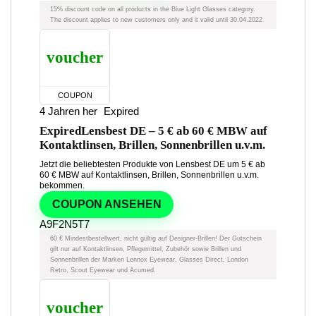
15% discount code on all products in the Blue Light Glasses category.
The discount applies to new customers only and it valid until 30.04.2022
voucher
COUPON
4 Jahren her
Expired
Expired
Lensbest DE – 5 € ab 60 € MBW auf
Kontaktlinsen, Brillen, Sonnenbrillen u.v.m.
Jetzt die beliebtesten Produkte von Lensbest DE um 5 € ab
60 € MBW auf Kontaktlinsen, Brillen, Sonnenbrillen u.v.m.
bekommen.
COUPON ANSEHEN
A9F2N5T7
60 € Mindestbestellwert, nicht gültig auf Designer-Brillen! Der Gutschein
gilt nur auf Kontaktlinsen, Pflegemittel, Zubehör sowie Brillen und
Sonnenbrillen der Marken Lennox Eyewear, Glasses Direct, London
Retro, Scout Eyewear und Acumed.
voucher