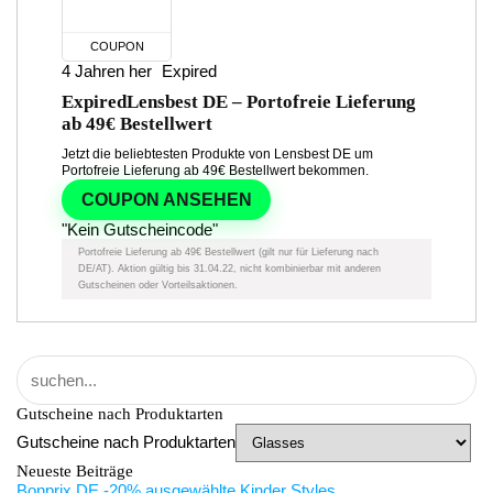
COUPON
4 Jahren her
Expired
Expired
Lensbest DE – Portofreie Lieferung
ab 49€ Bestellwert
Jetzt die beliebtesten Produkte von Lensbest DE um
Portofreie Lieferung ab 49€ Bestellwert bekommen.
COUPON ANSEHEN
"Kein Gutscheincode"
Portofreie Lieferung ab 49€ Bestellwert (gilt nur für Lieferung nach
DE/AT). Aktion gültig bis 31.04.22, nicht kombinierbar mit anderen
Gutscheinen oder Vorteilsaktionen.
Gutscheine nach Produktarten
Gutscheine nach Produktarten
Neueste Beiträge
Bonprix DE -20% ausgewählte Kinder Styles