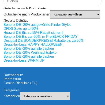
Gutscheine nach Produktarten
Gutscheine nach Produktarten
Neueste Beiträge
Bonprix DE -20% ausgewählte Kinder Styles
DFDS Save up to 50%
Huawei DE Bis zu 55% Rabatt sichern!
Bonprix DE Bis zu -50% im Pre BLACK FRIDAY
Desigual DE SONDERPREISE! Rabatte bis zu 50%
Dress-for-Less HAPPY HALLOWEEN
Bonprix DE -20% auf alle Jacken
Bonprix DE -20% Weihnachtsdeko
Bonprix DE -20% auf alle Jacken
Dress-for-Less WARM UP
Datenschutz
Impressum
Cookie-Richtlinie (EU)
Kategorien
Kategorien