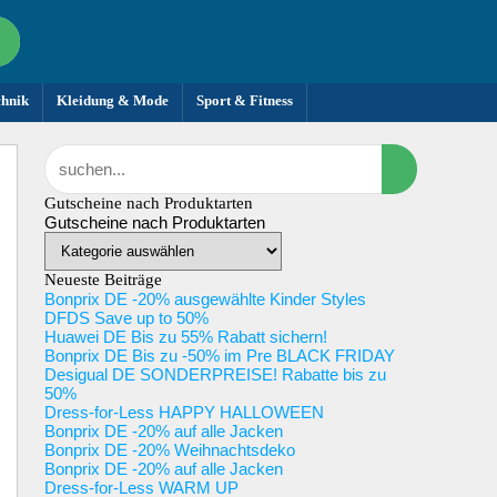
chnik
Kleidung & Mode
Sport & Fitness
Gutscheine nach Produktarten
Gutscheine nach Produktarten
Neueste Beiträge
Bonprix DE -20% ausgewählte Kinder Styles
DFDS Save up to 50%
Huawei DE Bis zu 55% Rabatt sichern!
Bonprix DE Bis zu -50% im Pre BLACK FRIDAY
Desigual DE SONDERPREISE! Rabatte bis zu
50%
Dress-for-Less HAPPY HALLOWEEN
Bonprix DE -20% auf alle Jacken
Bonprix DE -20% Weihnachtsdeko
Bonprix DE -20% auf alle Jacken
Dress-for-Less WARM UP