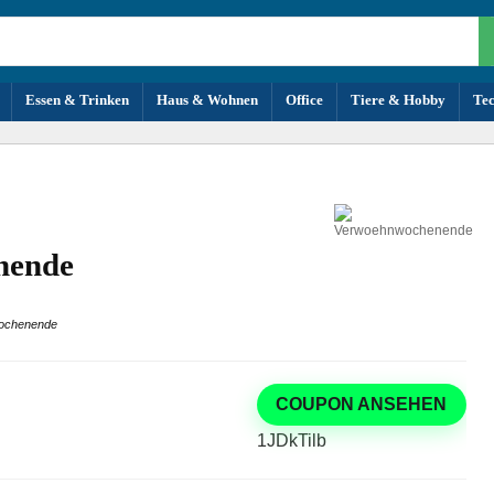
Essen & Trinken
Haus & Wohnen
Office
Tiere & Hobby
Te
nende
ochenende
COUPON ANSEHEN
1JDkTilb