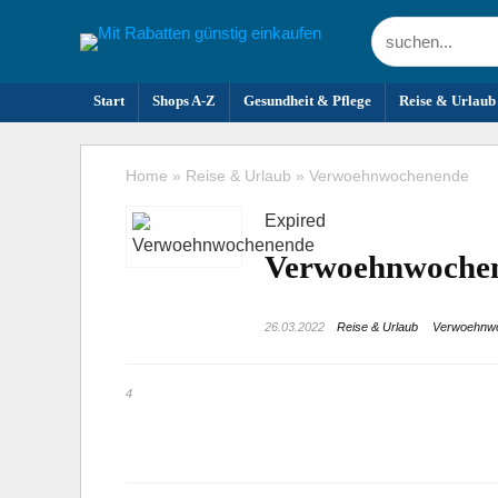
Start
Shops A-Z
Gesundheit & Pflege
Reise & Urlaub
Home
»
Reise & Urlaub
»
Verwoehnwochenende
Expired
Verwoehnwoche
26.03.2022
Reise & Urlaub
Verwoehnw
4