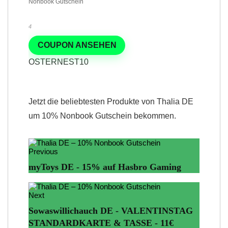
4
COUPON ANSEHEN
OSTERNEST10
Jetzt die beliebtesten Produkte von Thalia DE
um 10% Nonbook Gutschein bekommen.
Previous
myToys DE - 15% auf Hasbro Gaming
Next
Sowaswillichauch DE - VALENTINSTAG
STANDARDKARTE & TASSE - 11€