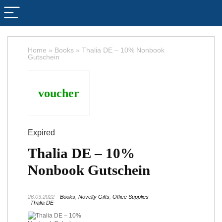
Home
»
Books
»
Thalia DE – 10% Nonbook
Gutschein
voucher
Expired
Thalia DE – 10%
Nonbook Gutschein
26.03.2022
Books
,
Novelty Gifts
,
Office Supplies
Thalia DE