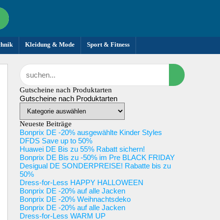
chnik
Kleidung & Mode
Sport & Fitness
Gutscheine nach Produktarten
Gutscheine nach Produktarten
Neueste Beiträge
Bonprix DE -20% ausgewählte Kinder Styles
DFDS Save up to 50%
Huawei DE Bis zu 55% Rabatt sichern!
Bonprix DE Bis zu -50% im Pre BLACK FRIDAY
Desigual DE SONDERPREISE! Rabatte bis zu
50%
Dress-for-Less HAPPY HALLOWEEN
Bonprix DE -20% auf alle Jacken
Bonprix DE -20% Weihnachtsdeko
Bonprix DE -20% auf alle Jacken
Dress-for-Less WARM UP