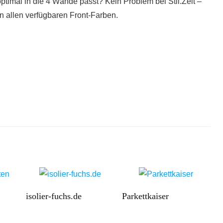
optimal in die 4 Wände passt? Kein Problem bei Stil.Zeit –
in allen verfügbaren Front-Farben.
isolier-fuchs.de
Parkettkaiser