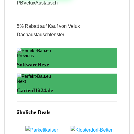
PBVeluxAustausch
5% Rabatt auf Kauf von Velux
Dachaustauschfenster
Previous
SoftwareHexe
Next
GartenHit24.de
ähnliche Deals