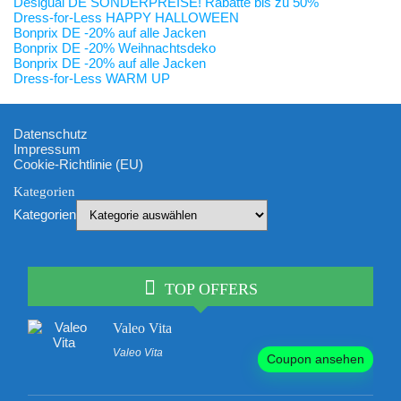
Desigual DE SONDERPREISE! Rabatte bis zu 50%
Dress-for-Less HAPPY HALLOWEEN
Bonprix DE -20% auf alle Jacken
Bonprix DE -20% Weihnachtsdeko
Bonprix DE -20% auf alle Jacken
Dress-for-Less WARM UP
Datenschutz
Impressum
Cookie-Richtlinie (EU)
Kategorien
Kategorien
TOP OFFERS
Valeo Vita
Valeo Vita
Coupon ansehen