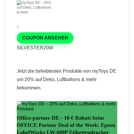
4
COUPON ANSEHEN
SILVESTER20W
Jetzt die beliebtesten Produkte von myToys DE
um 20% auf Deko, Luftballons & mehr
bekommen.
Previous
Office-partner DE - 10 € Rabatt beim
OFFICE Partner Deal of the Week: Epson
LabelWorks LW-600P Etikettendrucker