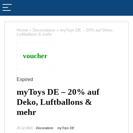
Home
»
Decorations
»
myToys DE – 20% auf Deko,
Luftballons & mehr
voucher
Expired
myToys DE – 20% auf
Deko, Luftballons &
mehr
25.12.2021
Decorations
myToys DE