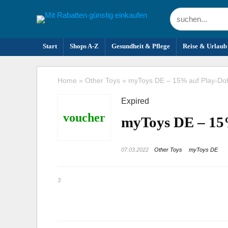
Start
Shops A-Z
Gesundheit & Pflege
Reise & Urlaub
Home
»
Other Toys
»
myToys DE – 15% auf Play-Do
Expired
voucher
myToys DE – 15
07.03.2022
Other Toys
myToys DE
3