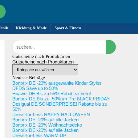
chnik
Kleidung & Mode
Sport & Fitness
Gutscheine nach Produktarten
Gutscheine nach Produktarten
Neueste Beiträge
Bonprix DE -20% ausgewählte Kinder Styles
DFDS Save up to 50%
Huawei DE Bis zu 55% Rabatt sichern!
Bonprix DE Bis zu -50% im Pre BLACK FRIDAY
Desigual DE SONDERPREISE! Rabatte bis zu
50%
Dress-for-Less HAPPY HALLOWEEN
Bonprix DE -20% auf alle Jacken
Bonprix DE -20% Weihnachtsdeko
Bonprix DE -20% auf alle Jacken
Dress-for-Less WARM UP