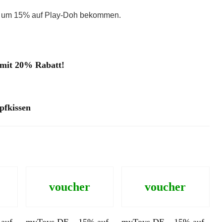
DE um 15% auf Play-Doh bekommen.
 mit 20% Rabatt!
pfkissen
voucher
voucher
auf
myToys DE – 15% auf
myToys DE – 15% auf