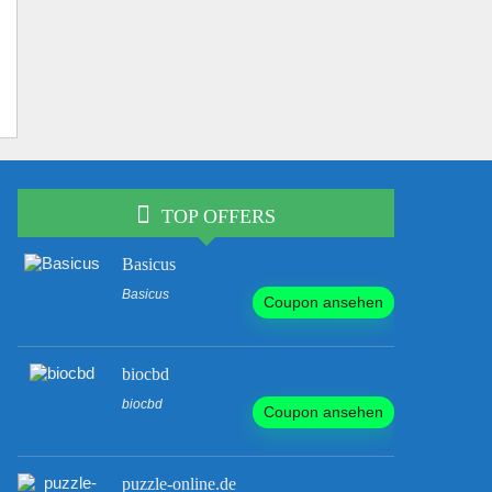
TOP OFFERS
Basicus
Basicus
Coupon ansehen
biocbd
biocbd
Coupon ansehen
puzzle-online.de