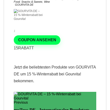
Food
,
Snacks & Sweets
,
Wine
GOURVITA DE
1
COUPON ANSEHEN
15RABATT
Jetzt die beliebtesten Produkte von GOURVITA
DE um 15 %-Winterrabatt bei Gourvita!
bekommen.
Previous
myToys DE - Internationaler Puzzletag: