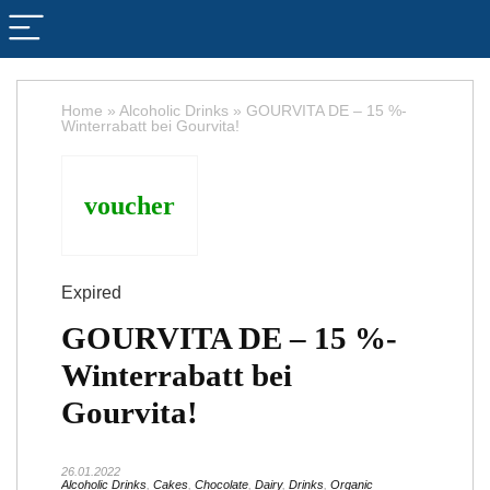
Home
»
Alcoholic Drinks
»
GOURVITA DE – 15 %-
Winterrabatt bei Gourvita!
voucher
Expired
GOURVITA DE – 15 %-
Winterrabatt bei
Gourvita!
26.01.2022
Alcoholic Drinks
,
Cakes
,
Chocolate
,
Dairy
,
Drinks
,
Organic