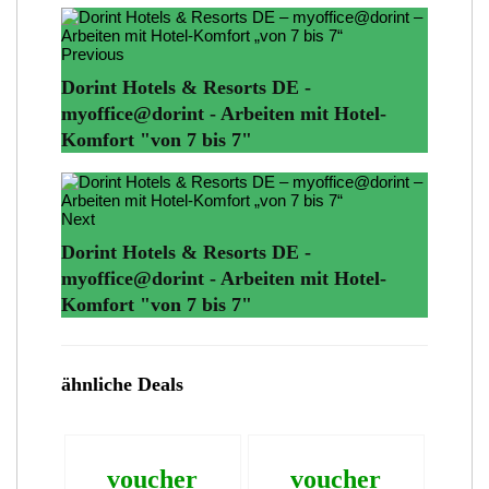
Previous
Dorint Hotels & Resorts DE -
myoffice@dorint - Arbeiten mit Hotel-
Komfort "von 7 bis 7"
Next
Dorint Hotels & Resorts DE -
myoffice@dorint - Arbeiten mit Hotel-
Komfort "von 7 bis 7"
ähnliche Deals
voucher
voucher