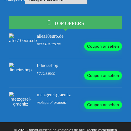
TOP OFFERS
alles10euro.de
alles10euro.de
Coupon ansehen
fiduciashop
fiduciashop
Coupon ansehen
metzgerei-graenitz
metzgerei-graenitz
Coupon ansehen
© 2021 - rabatt-gutscheine-kostenlos.de alle Rechte vorbehalten