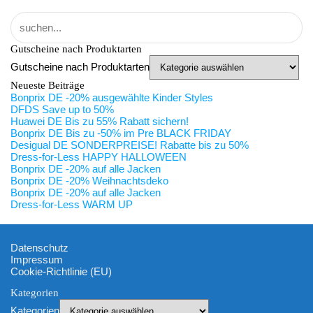
Gutscheine nach Produktarten
Gutscheine nach Produktarten
Neueste Beiträge
Bonprix DE -20% ausgewählte Kinder Styles
DFDS Save up to 50%
Huawei DE Bis zu 55% Rabatt sichern!
Bonprix DE Bis zu -50% im Pre BLACK FRIDAY
Desigual DE SONDERPREISE! Rabatte bis zu 50%
Dress-for-Less HAPPY HALLOWEEN
Bonprix DE -20% auf alle Jacken
Bonprix DE -20% Weihnachtsdeko
Bonprix DE -20% auf alle Jacken
Dress-for-Less WARM UP
Datenschutz
Impressum
Cookie-Richtlinie (EU)
Kategorien
Kategorien