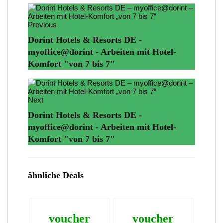
Previous
Dorint Hotels & Resorts DE -
myoffice@dorint - Arbeiten mit Hotel-
Komfort "von 7 bis 7"
Next
Dorint Hotels & Resorts DE -
myoffice@dorint - Arbeiten mit Hotel-
Komfort "von 7 bis 7"
ähnliche Deals
voucher
voucher