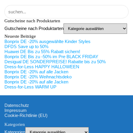
Gutscheine nach Produktarten
Gutscheine nach Produktarten
Neueste Beiträge
Bonprix DE -20% ausgewählte Kinder Styles
DFDS Save up to 50%
Huawei DE Bis zu 55% Rabatt sichern!
Bonprix DE Bis zu -50% im Pre BLACK FRIDAY
Desigual DE SONDERPREISE! Rabatte bis zu 50%
Dress-for-Less HAPPY HALLOWEEN
Bonprix DE -20% auf alle Jacken
Bonprix DE -20% Weihnachtsdeko
Bonprix DE -20% auf alle Jacken
Dress-for-Less WARM UP
Datenschutz
Impressum
Cookie-Richtlinie (EU)
Kategorien
Kategorien