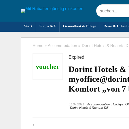
Start
Shops A-Z
Gesundheit & Pflege
Reise & Urlaub
Home
»
Accommodation
»
Dorint Hotels & Resorts D
Expired
voucher
Dorint Hotels &
myoffice@dorint 
Komfort „von 7 
31.07.2021
Accommodation
,
Holidays
,
Of
Dorint Hotels & Resorts DE
1