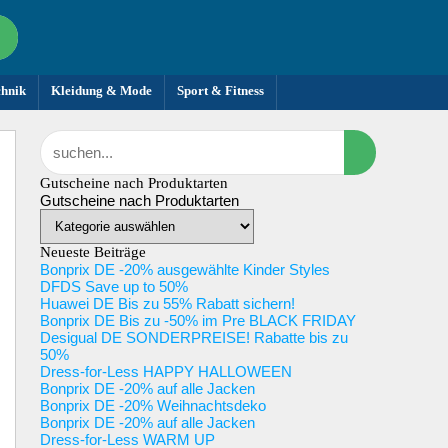
chnik
Kleidung & Mode
Sport & Fitness
Gutscheine nach Produktarten
Gutscheine nach Produktarten
Neueste Beiträge
Bonprix DE -20% ausgewählte Kinder Styles
DFDS Save up to 50%
Huawei DE Bis zu 55% Rabatt sichern!
Bonprix DE Bis zu -50% im Pre BLACK FRIDAY
Desigual DE SONDERPREISE! Rabatte bis zu
50%
Dress-for-Less HAPPY HALLOWEEN
Bonprix DE -20% auf alle Jacken
Bonprix DE -20% Weihnachtsdeko
Bonprix DE -20% auf alle Jacken
Dress-for-Less WARM UP