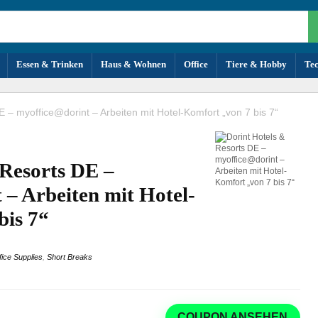
Essen & Trinken
Haus & Wohnen
Office
Tiere & Hobby
Te
E – myoffice@dorint – Arbeiten mit Hotel-Komfort „von 7 bis 7“
 Resorts DE –
– Arbeiten mit Hotel-
bis 7“
fice Supplies
,
Short Breaks
COUPON ANSEHEN