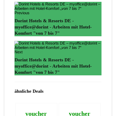
Previous
Dorint Hotels & Resorts DE -
myoffice@dorint - Arbeiten mit Hotel-
Komfort "von 7 bis 7"
Next
Dorint Hotels & Resorts DE -
myoffice@dorint - Arbeiten mit Hotel-
Komfort "von 7 bis 7"
ähnliche Deals
voucher
voucher