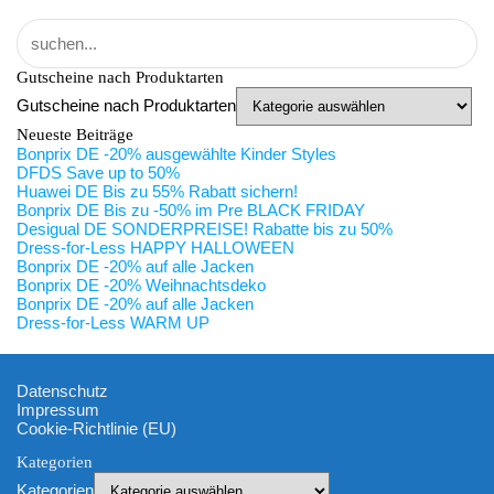
Gutscheine nach Produktarten
Gutscheine nach Produktarten
Neueste Beiträge
Bonprix DE -20% ausgewählte Kinder Styles
DFDS Save up to 50%
Huawei DE Bis zu 55% Rabatt sichern!
Bonprix DE Bis zu -50% im Pre BLACK FRIDAY
Desigual DE SONDERPREISE! Rabatte bis zu 50%
Dress-for-Less HAPPY HALLOWEEN
Bonprix DE -20% auf alle Jacken
Bonprix DE -20% Weihnachtsdeko
Bonprix DE -20% auf alle Jacken
Dress-for-Less WARM UP
Datenschutz
Impressum
Cookie-Richtlinie (EU)
Kategorien
Kategorien