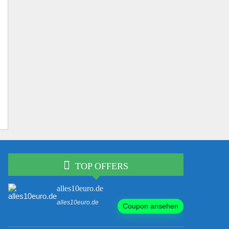
TOP OFFERS
alles10euro.de
alles10euro.de
Coupon ansehen