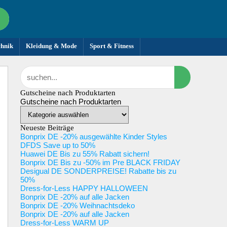
chnik
Kleidung & Mode
Sport & Fitness
Gutscheine nach Produktarten
Gutscheine nach Produktarten
Neueste Beiträge
Bonprix DE -20% ausgewählte Kinder Styles
DFDS Save up to 50%
Huawei DE Bis zu 55% Rabatt sichern!
Bonprix DE Bis zu -50% im Pre BLACK FRIDAY
Desigual DE SONDERPREISE! Rabatte bis zu
50%
Dress-for-Less HAPPY HALLOWEEN
Bonprix DE -20% auf alle Jacken
Bonprix DE -20% Weihnachtsdeko
Bonprix DE -20% auf alle Jacken
Dress-for-Less WARM UP