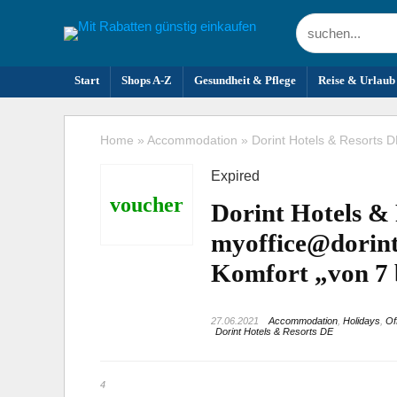
Start
Shops A-Z
Gesundheit & Pflege
Reise & Urlaub
Home
»
Accommodation
»
Dorint Hotels & Resorts D
Expired
voucher
Dorint Hotels &
myoffice@dorint 
Komfort „von 7 
27.06.2021
Accommodation
,
Holidays
,
Of
Dorint Hotels & Resorts DE
4