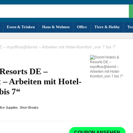
Essen & Trinken
Haus & Wohnen
Office
Tiere & Hobby
Te
E – myoffice@dorint – Arbeiten mit Hotel-Komfort „von 7 bis 7“
 Resorts DE –
– Arbeiten mit Hotel-
bis 7“
fice Supplies
,
Short Breaks
COUPON ANSEHEN