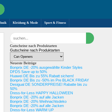
chnik
Kleidung & Mode
Sport & Fitness
Gutscheine nach Produktarten
Gutscheine nach Produktarten
Neueste Beiträge
Bonprix DE -20% ausgewählte Kinder Styles
DFDS Save up to 50%
Huawei DE Bis zu 55% Rabatt sichern!
Bonprix DE Bis zu -50% im Pre BLACK FRIDAY
Desigual DE SONDERPREISE! Rabatte bis zu
50%
Dress-for-Less HAPPY HALLOWEEN
Bonprix DE -20% auf alle Jacken
Bonprix DE -20% Weihnachtsdeko
Bonprix DE -20% auf alle Jacken
Dress-for-Less WARM UP