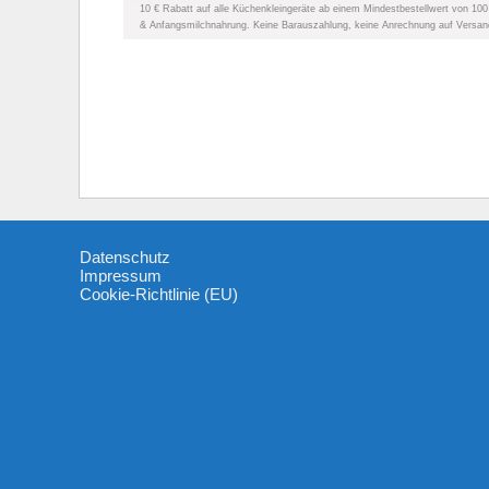
10 € Rabatt auf alle Küchenkleingeräte ab einem Mindestbestellwert von 10
& Anfangsmilchnahrung. Keine Barauszahlung, keine Anrechnung auf Versand
Datenschutz
Impressum
Cookie-Richtlinie (EU)