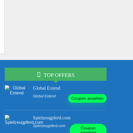
TOP OFFERS
Global Extend
Global Extend
Coupon ansehen
Spielzeugpferd.com
Spielzeugpferd.com
Coupon
ansehen