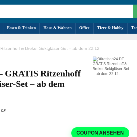
Essen & Trinken
Haus & Wohnen
Office
Tiere & Hobby
Te
itzenhoff & Breker Sektgläser-Set – ab dem 22.12.
– GRATIS Ritzenhoff
äser-Set – ab dem
4 DE
COUPON ANSEHEN