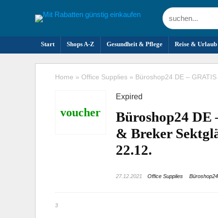
Start
Shops A-Z
Gesundheit & Pflege
Reise & Urlaub
Home
»
Office Supplies
»
Büroshop24 DE – GRATIS R
Expired
voucher
Büroshop24 DE 
& Breker Sektgl
22.12.
27.12.2021
Office Supplies
Büroshop2
3