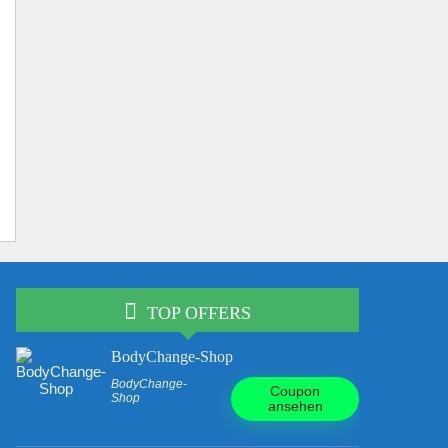
TOP OFFERS
BodyChange-Shop
BodyChange-
Coupon
Shop
ansehen