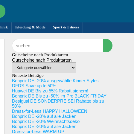
chnik
Kleidung & Mode
Sport & Fitness
Gutscheine nach Produktarten
Gutscheine nach Produktarten
Neueste Beiträge
Bonprix DE -20% ausgewählte Kinder Styles
DFDS Save up to 50%
Huawei DE Bis zu 55% Rabatt sichern!
Bonprix DE Bis zu -50% im Pre BLACK FRIDAY
Desigual DE SONDERPREISE! Rabatte bis zu
50%
Dress-for-Less HAPPY HALLOWEEN
Bonprix DE -20% auf alle Jacken
Bonprix DE -20% Weihnachtsdeko
Bonprix DE -20% auf alle Jacken
Dress-for-Less WARM UP