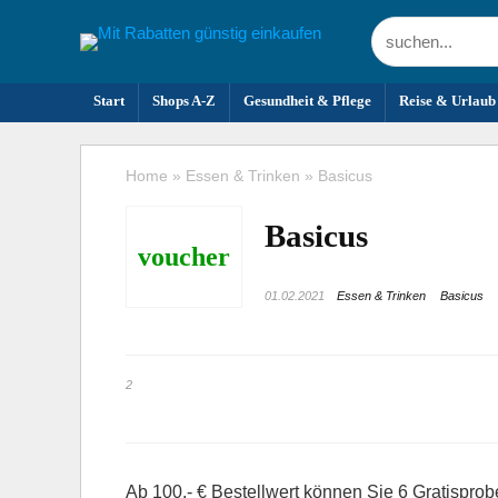
Start
Shops A-Z
Gesundheit & Pflege
Reise & Urlaub
Home
»
Essen & Trinken
»
Basicus
Basicus
voucher
01.02.2021
Essen & Trinken
Basicus
2
Ab 100,- € Bestellwert können Sie 6 Gratisprob