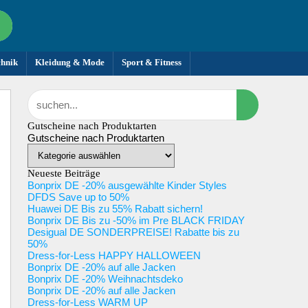
chnik
Kleidung & Mode
Sport & Fitness
Gutscheine nach Produktarten
Gutscheine nach Produktarten
Neueste Beiträge
Bonprix DE -20% ausgewählte Kinder Styles
DFDS Save up to 50%
Huawei DE Bis zu 55% Rabatt sichern!
Bonprix DE Bis zu -50% im Pre BLACK FRIDAY
Desigual DE SONDERPREISE! Rabatte bis zu
50%
Dress-for-Less HAPPY HALLOWEEN
Bonprix DE -20% auf alle Jacken
Bonprix DE -20% Weihnachtsdeko
Bonprix DE -20% auf alle Jacken
Dress-for-Less WARM UP