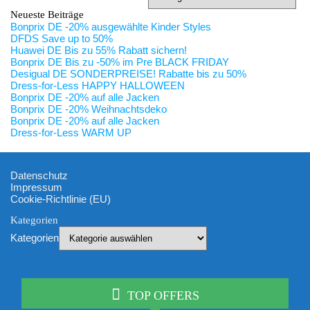
Neueste Beiträge
Bonprix DE -20% ausgewählte Kinder Styles
DFDS Save up to 50%
Huawei DE Bis zu 55% Rabatt sichern!
Bonprix DE Bis zu -50% im Pre BLACK FRIDAY
Desigual DE SONDERPREISE! Rabatte bis zu 50%
Dress-for-Less HAPPY HALLOWEEN
Bonprix DE -20% auf alle Jacken
Bonprix DE -20% Weihnachtsdeko
Bonprix DE -20% auf alle Jacken
Dress-for-Less WARM UP
Datenschutz
Impressum
Cookie-Richtlinie (EU)
Kategorien
Kategorien
TOP OFFERS