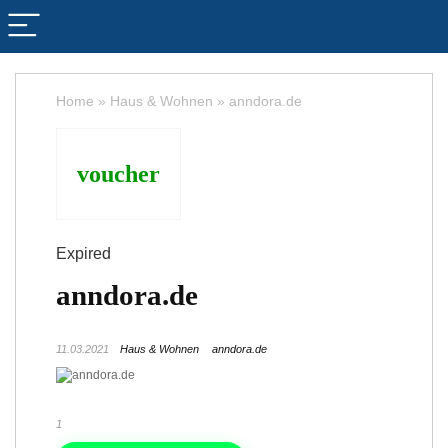
Home
»
Haus & Wohnen
»
anndora.de
voucher
Expired
anndora.de
11.03.2021
Haus & Wohnen
anndora.de
1